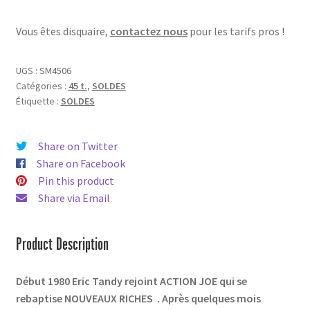
-
Vous êtes disquaire,
contactez nous
pour les tarifs pros !
25
ans
//
UGS :
SM4506
réédition
Catégories :
45 t.
,
SOLDES
Étiquette :
SOLDES
Share on Twitter
Share on Facebook
Pin this product
Share via Email
Product Description
Début 1980 Eric Tandy rejoint ACTION JOE qui se
rebaptise NOUVEAUX RICHES . Après quelques mois