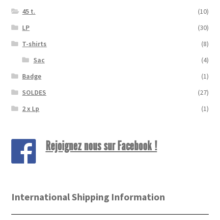
45 t.
(10)
LP
(30)
T-shirts
(8)
Sac
(4)
Badge
(1)
SOLDES
(27)
2 x Lp
(1)
Rejoignez nous sur Facebook !
International Shipping Information