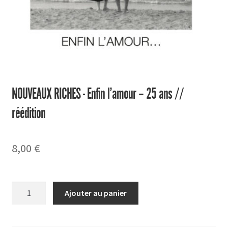
NOUVEAUX RICHES - Enfin l’amour – 25 ans //
réédition
8,00
€
quantité
Ajouter au panier
de
Enfin
l'amour