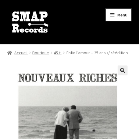
Aller
Aller
Menu
à
au
la
contenu
navigation
Ouvrir
Boutique
le
Accueil
Boutique
45 t.
Enfin l’amour – 25 ans // réédition
menu
Actualités
enfant
Mon compte
Mon panier
Contact