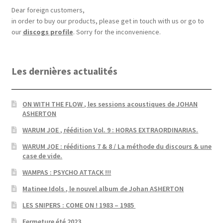
Dear foreign customers,
in order to buy our products, please get in touch with us or go to
our
discogs profile
. Sorry for the inconvenience.
Les dernières actualités
ON WITH THE FLOW , les sessions acoustiques de JOHAN
ASHERTON
WARUM JOE , réédition Vol. 9 : HORAS EXTRAORDINARIAS.
WARUM JOE : rééditions 7 & 8 / La méthode du discours & une
case de vide.
WAMPAS : PSYCHO ATTACK !!!
Matinee Idols , le nouvel album de Johan ASHERTON
LES SNIPERS : COME ON ! 1983 – 1985
Fermeture été 2023