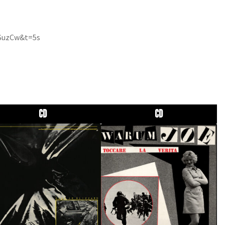
SuzCw&t=5s
CD
CD