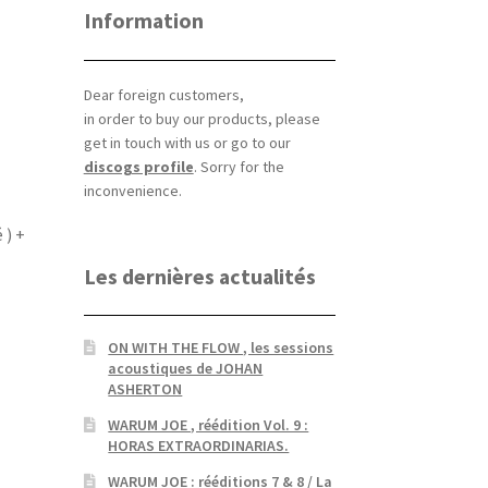
Information
Dear foreign customers,
in order to buy our products, please
get in touch with us or go to our
discogs profile
. Sorry for the
inconvenience.
 ) +
Les dernières actualités
ON WITH THE FLOW , les sessions
acoustiques de JOHAN
ASHERTON
WARUM JOE , réédition Vol. 9 :
HORAS EXTRAORDINARIAS.
WARUM JOE : rééditions 7 & 8 / La