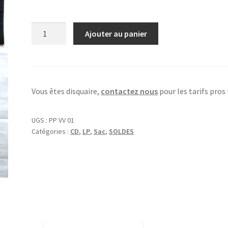
quantité
Ajouter au panier
de
Pack
:
2xLp
Vous êtes disquaire,
contactez nous
pour les tarifs pros 
+
CD
+Totebag
UGS :
PP VV 01
+goodies
Catégories :
CD
,
LP
,
Sac
,
SOLDES
(
postcard
,
sticker
,
badge
,