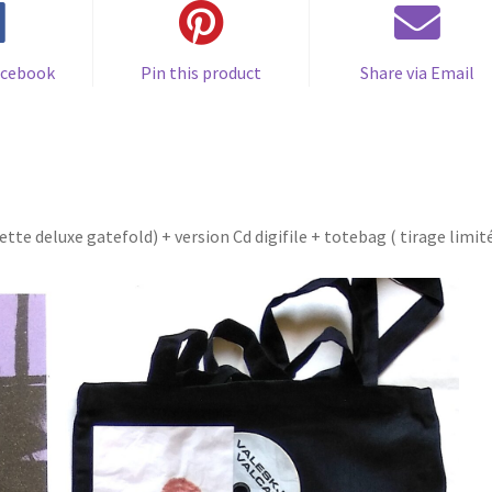
poster
)
acebook
Pin this product
Share via Email
te deluxe gatefold) + version Cd digifile + totebag ( tirage limité