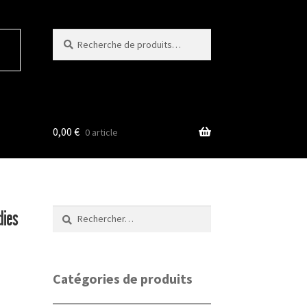
Recherche
Recherche
pour :
0,00
€
0 article
Rechercher :
dies
Catégories de produits