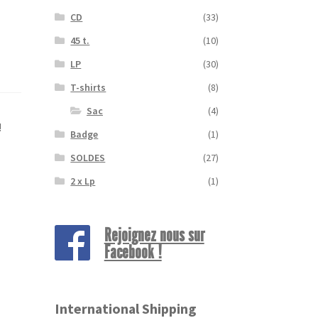
CD
(33)
45 t.
(10)
LP
(30)
T-shirts
(8)
Sac
(4)
!
Badge
(1)
SOLDES
(27)
2 x Lp
(1)
Rejoignez nous sur
Facebook !
International Shipping