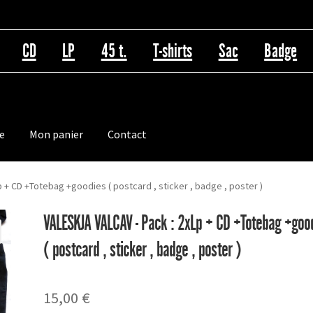
CD
LP
45 t.
T-shirts
Sac
Badge
e
Mon panier
Contact
p + CD +Totebag +goodies ( postcard , sticker , badge , poster )
VALESKJA VALCAV - Pack : 2xLp + CD +Totebag +goo
( postcard , sticker , badge , poster )
15,00
€