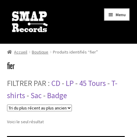
Aller
Aller
Menu
à
au
la
contenu
navigation
Ouvrir
Boutique
le
Accueil
Boutique
Produits identifiés “fier”
menu
Actualités
fier
enfant
Mon compte
FILTRER PAR :
CD
-
LP
-
45 Tours
-
T-
Mon panier
shirts
-
Sac
-
Badge
Contact
Voici le seul résultat