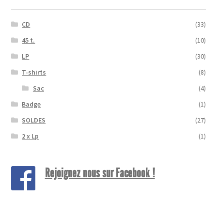
CD
(33)
45 t.
(10)
LP
(30)
T-shirts
(8)
Sac
(4)
Badge
(1)
SOLDES
(27)
2 x Lp
(1)
Rejoignez nous sur Facebook !