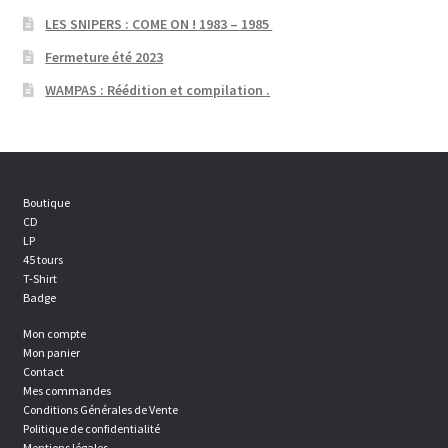
LES SNIPERS : COME ON ! 1983 – 1985
Fermeture été 2023
WAMPAS : Réédition et compilation .
Boutique
CD
LP
45 tours
T-Shirt
Badge
Mon compte
Mon panier
Contact
Mes commandes
Conditions Générales de Vente
Politique de confidentialité
Mentions légales