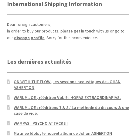
International Shipping Information
Dear foreign customers,
in order to buy our products, please get in touch with us or go to
our
discogs profile
. Sorry for the inconvenience.
Les dernières actualités
ON WITH THE FLOW , les sessions acoustiques de JOHAN
ASHERTON
WARUM JOE , réédition Vol. 9 : HORAS EXTRAORDINARIAS.
WARUM JOE : rééditions 7 & 8 / La méthode du discours & une
case de vide.
WAMPAS : PSYCHO ATTACK !!!
Matinee Idols , le nouvel album de Johan ASHERTON