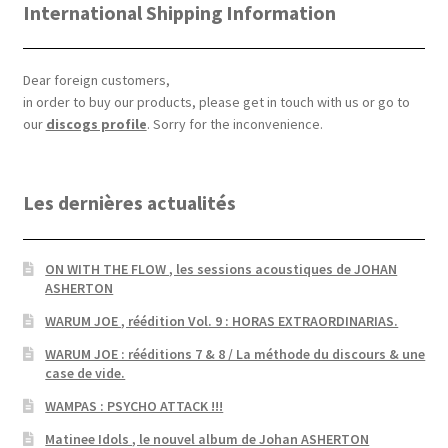
International Shipping Information
Dear foreign customers,
in order to buy our products, please get in touch with us or go to
our
discogs profile
. Sorry for the inconvenience.
Les dernières actualités
ON WITH THE FLOW , les sessions acoustiques de JOHAN
ASHERTON
WARUM JOE , réédition Vol. 9 : HORAS EXTRAORDINARIAS.
WARUM JOE : rééditions 7 & 8 / La méthode du discours & une
case de vide.
WAMPAS : PSYCHO ATTACK !!!
Matinee Idols , le nouvel album de Johan ASHERTON