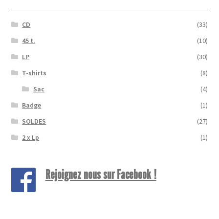
CD
(33)
45 t.
(10)
LP
(30)
T-shirts
(8)
Sac
(4)
Badge
(1)
SOLDES
(27)
2 x Lp
(1)
Rejoignez nous sur Facebook !