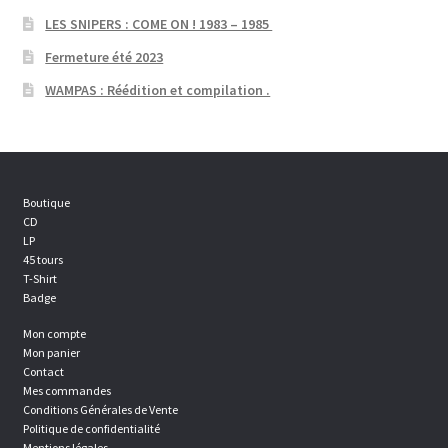
LES SNIPERS : COME ON ! 1983 – 1985
Fermeture été 2023
WAMPAS : Réédition et compilation .
Boutique
CD
LP
45 tours
T-Shirt
Badge
Mon compte
Mon panier
Contact
Mes commandes
Conditions Générales de Vente
Politique de confidentialité
Mentions légales