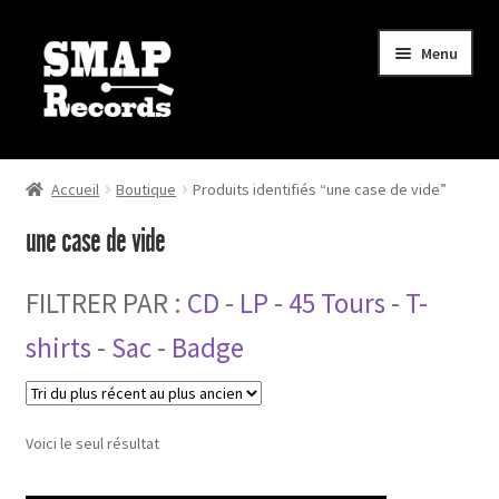
Aller
Aller
Menu
à
au
la
contenu
navigation
Ouvrir
Boutique
le
Accueil
Boutique
Produits identifiés “une case de vide”
menu
Actualités
une case de vide
enfant
Mon compte
FILTRER PAR :
CD
-
LP
-
45 Tours
-
T-
Mon panier
shirts
-
Sac
-
Badge
Contact
Voici le seul résultat