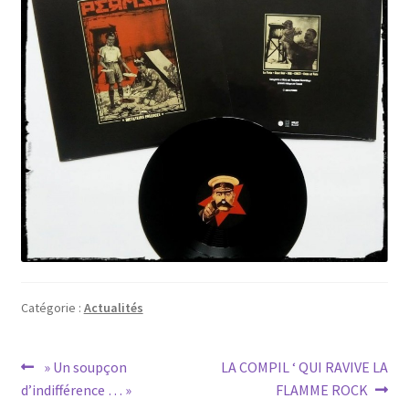
Catégorie :
Actualités
Navigation
Article
Article
» Un soupçon
LA COMPIL ‘ QUI RAVIVE LA
précédent :
suivant :
d’indifférence … »
FLAMME ROCK
de