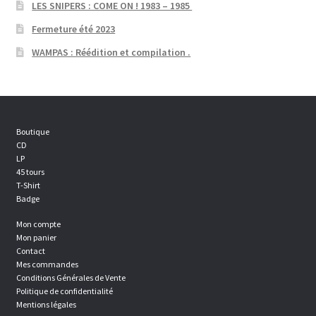
LES SNIPERS : COME ON ! 1983 – 1985
Fermeture été 2023
WAMPAS : Réédition et compilation .
Boutique
CD
LP
45 tours
T-Shirt
Badge
Mon compte
Mon panier
Contact
Mes commandes
Conditions Générales de Vente
Politique de confidentialité
Mentions légales