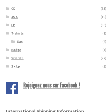
CD
(33)
45 t.
(10)
LP
(30)
T-shirts
(8)
Sac
(4)
Badge
(1)
SOLDES
(27)
2 x Lp
(1)
Rejoignez nous sur Facebook !
International Shipping Information