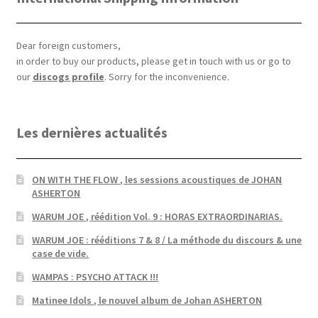
Dear foreign customers,
in order to buy our products, please get in touch with us or go to
our
discogs profile
. Sorry for the inconvenience.
Les dernières actualités
ON WITH THE FLOW , les sessions acoustiques de JOHAN
ASHERTON
WARUM JOE , réédition Vol. 9 : HORAS EXTRAORDINARIAS.
WARUM JOE : rééditions 7 & 8 / La méthode du discours & une
case de vide.
WAMPAS : PSYCHO ATTACK !!!
Matinee Idols , le nouvel album de Johan ASHERTON