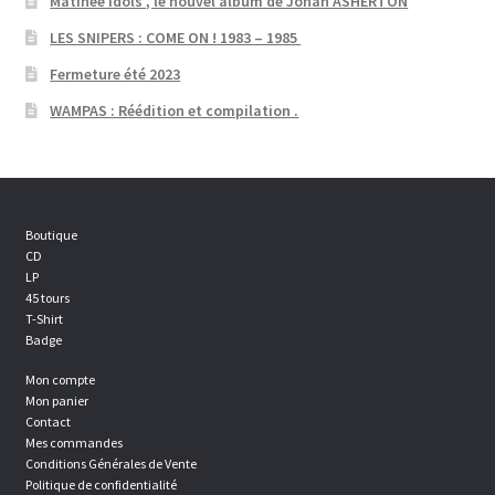
Matinee Idols , le nouvel album de Johan ASHERTON
LES SNIPERS : COME ON ! 1983 – 1985
Fermeture été 2023
WAMPAS : Réédition et compilation .
Boutique
CD
LP
45 tours
T-Shirt
Badge
Mon compte
Mon panier
Contact
Mes commandes
Conditions Générales de Vente
Politique de confidentialité