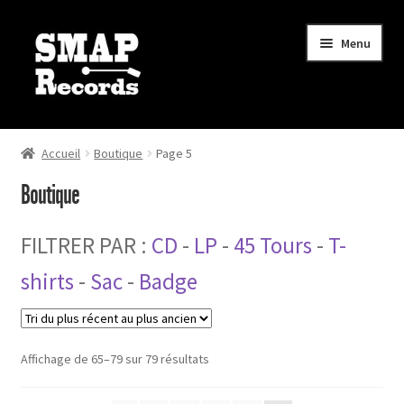
Aller
Aller
Menu
à
au
la
contenu
navigation
Ouvrir
Boutique
le
Accueil
Boutique
Page 5
menu
Actualités
Boutique
enfant
Mon compte
FILTRER PAR :
CD
-
LP
-
45 Tours
-
T-
Mon panier
shirts
-
Sac
-
Badge
Contact
Trié
Affichage de 65–79 sur 79 résultats
du
plus