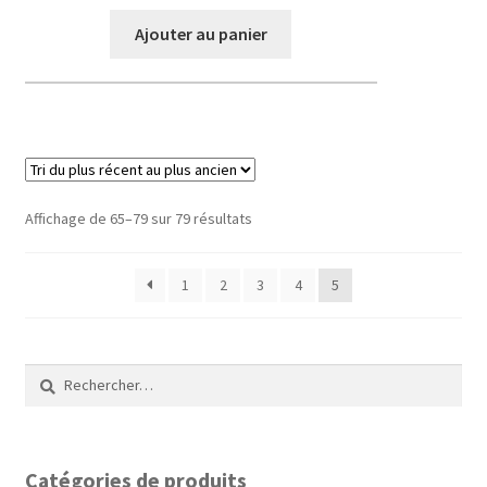
Ajouter au panier
Trié
Affichage de 65–79 sur 79 résultats
du
plus
1
2
3
4
5
récent
au
plus
ancien
Rechercher :
Catégories de produits