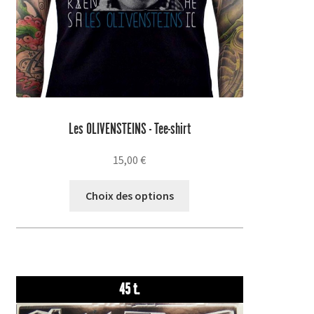
Les OLIVENSTEINS - Tee-shirt
15,00
€
Ce
Choix des options
produit
a
plusieurs
variations.
Les
45 t.
options
peuvent