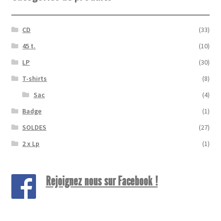
CD
(33)
45 t.
(10)
LP
(30)
T-shirts
(8)
Sac
(4)
Badge
(1)
SOLDES
(27)
2 x Lp
(1)
Rejoignez nous sur Facebook !