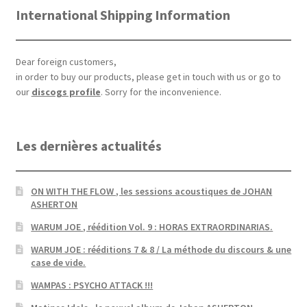
International Shipping Information
Dear foreign customers,
in order to buy our products, please get in touch with us or go to
our
discogs profile
. Sorry for the inconvenience.
Les dernières actualités
ON WITH THE FLOW , les sessions acoustiques de JOHAN
ASHERTON
WARUM JOE , réédition Vol. 9 : HORAS EXTRAORDINARIAS.
WARUM JOE : rééditions 7 & 8 / La méthode du discours & une
case de vide.
WAMPAS : PSYCHO ATTACK !!!