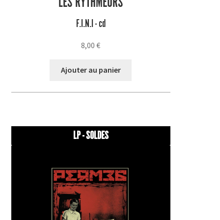
LES RYTHMEURS
F.I.N.I - cd
8,00
€
Ajouter au panier
LP - SOLDES