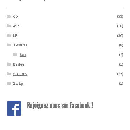
CD
(33)
45 t.
(10)
LP
(30)
T-shirts
(8)
Sac
(4)
Badge
(1)
SOLDES
(27)
2 x Lp
(1)
Rejoignez nous sur Facebook !