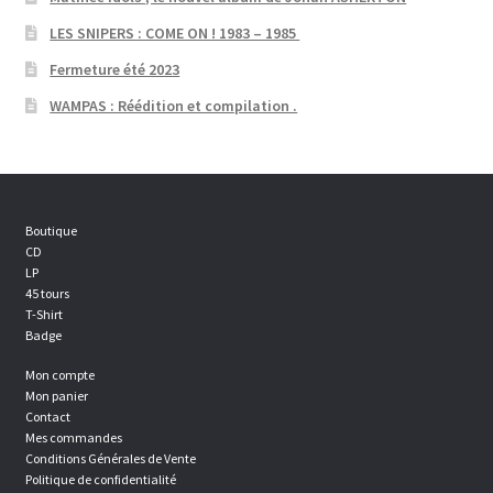
LES SNIPERS : COME ON ! 1983 – 1985
Fermeture été 2023
WAMPAS : Réédition et compilation .
Boutique
CD
LP
45 tours
T-Shirt
Badge
Mon compte
Mon panier
Contact
Mes commandes
Conditions Générales de Vente
Politique de confidentialité