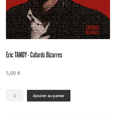
Eric TANDY - Cafards Bizarres
5,00
€
quantité
Ajouter au panier
de
Cafards
Bizarres