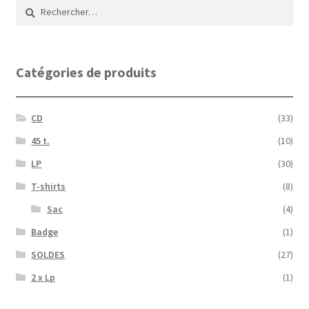
Rechercher :
Catégories de produits
CD
(33)
45 t.
(10)
LP
(30)
T-shirts
(8)
Sac
(4)
Badge
(1)
SOLDES
(27)
2 x Lp
(1)