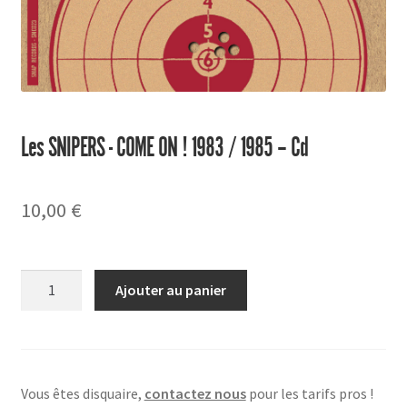
Les SNIPERS - COME ON ! 1983 / 1985 – Cd
10,00
€
quantité
Ajouter au panier
de
COME
ON
!
Vous êtes disquaire,
contactez nous
pour les tarifs pros !
1983