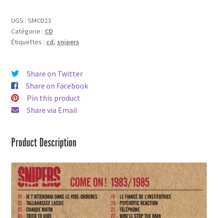
/
1985
UGS :
SMCD23
-
Catégorie :
CD
Cd
Étiquettes :
cd
,
snipers
Share on Twitter
Share on Facebook
Pin this product
Share via Email
Product Description