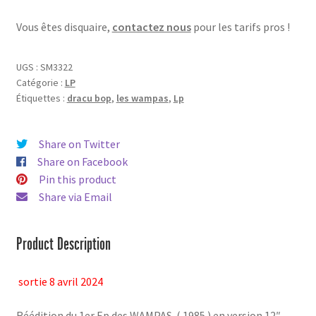
-
Vous êtes disquaire,
contactez nous
pour les tarifs pros !
vinyl
UGS :
SM3322
Catégorie :
LP
Étiquettes :
dracu bop
,
les wampas
,
Lp
Share on Twitter
Share on Facebook
Pin this product
Share via Email
Product Description
sortie 8 avril 2024
Réédition du 1er Ep des WAMPAS ( 1985 ) en version 12″