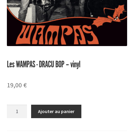
Les WAMPAS - DRACU BOP – vinyl
19,00
€
quantité
Ajouter au panier
de
DRACU
BOP