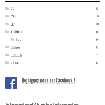
CD
(33)
45 t.
(10)
LP
(30)
T-shirts
(8)
Sac
(4)
Badge
(1)
SOLDES
(27)
2 x Lp
(1)
Rejoignez nous sur Facebook !
International Shipping Information