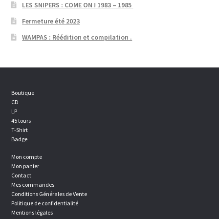
LES SNIPERS : COME ON ! 1983 – 1985
Fermeture été 2023
WAMPAS : Réédition et compilation .
Boutique
CD
LP
45 tours
T-Shirt
Badge
Mon compte
Mon panier
Contact
Mes commandes
Conditions Générales de Vente
Politique de confidentialité
Mentions légales