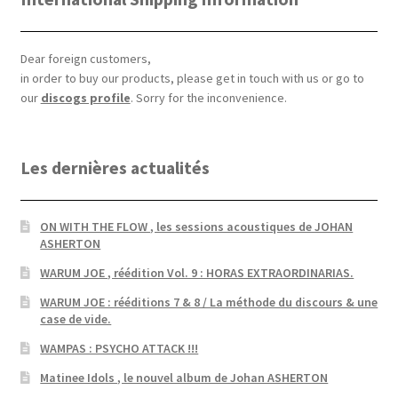
Dear foreign customers,
in order to buy our products, please get in touch with us or go to
our
discogs profile
. Sorry for the inconvenience.
Les dernières actualités
ON WITH THE FLOW , les sessions acoustiques de JOHAN
ASHERTON
WARUM JOE , réédition Vol. 9 : HORAS EXTRAORDINARIAS.
WARUM JOE : rééditions 7 & 8 / La méthode du discours & une
case de vide.
WAMPAS : PSYCHO ATTACK !!!
Matinee Idols , le nouvel album de Johan ASHERTON