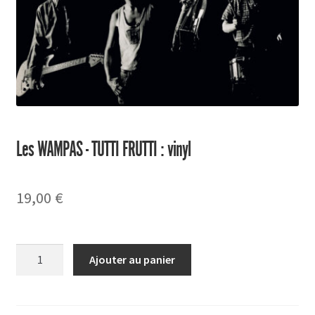
Les WAMPAS - TUTTI FRUTTI : vinyl
19,00
€
quantité
Ajouter au panier
de
TUTTI
FRUTTI