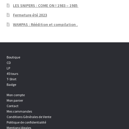
LES SNIPERS : COME ON ! 1983 – 1985
Fermeture été 2023
WAMPAS : Réédition et compilation .
Boutique
CD
LP
45 tours
T-Shirt
Badge
Mon compte
Mon panier
Contact
Mes commandes
Conditions Générales de Vente
Politique de confidentialité
Mentions légales