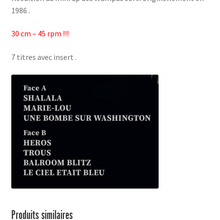
1986 .
30 cm – 45 rpm !!!
7 titres avec insert .
Produits similaires