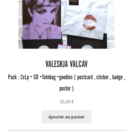
VALESKJA VALCAV
Pack : 2xLp + CD +Totebag +goodies ( postcard , sticker , badge ,
poster )
15,00
€
Ajouter au panier