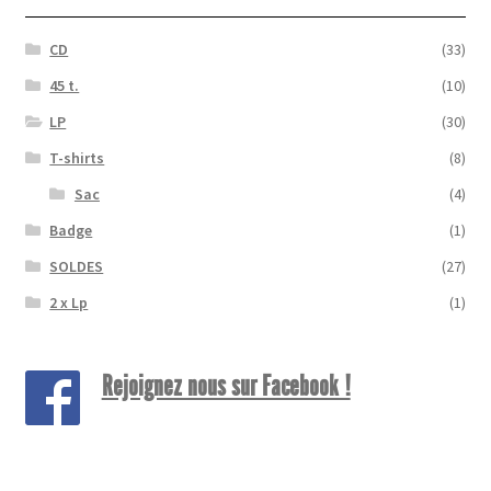
CD
(33)
45 t.
(10)
LP
(30)
T-shirts
(8)
Sac
(4)
Badge
(1)
SOLDES
(27)
2 x Lp
(1)
Rejoignez nous sur Facebook !