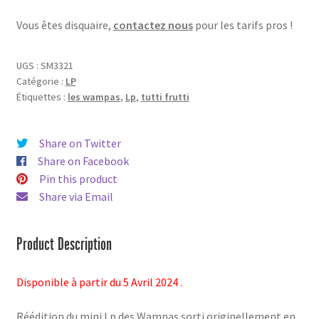
:
Vous êtes disquaire,
contactez nous
pour les tarifs pros !
vinyl
UGS :
SM3321
Catégorie :
LP
Étiquettes :
les wampas
,
Lp
,
tutti frutti
Share on Twitter
Share on Facebook
Pin this product
Share via Email
Product Description
Disponible à partir du 5 Avril 2024 .
Réédition du mini Lp des Wampas sorti originellement en