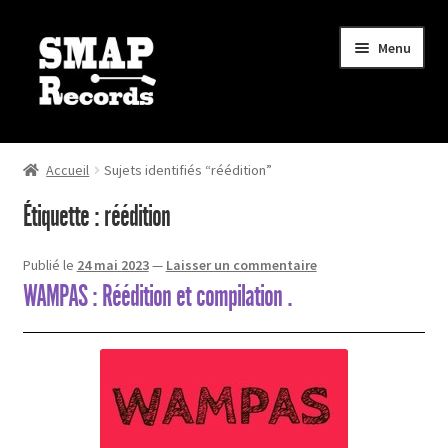
Aller
Aller
Menu
à
au
la
contenu
navigation
Ouvrir
Boutique
le
Accueil
Sujets identifiés “réédition”
menu
Actualités
Étiquette :
réédition
enfant
Mon compte
Publié le
24 mai 2023
—
Laisser un commentaire
WAMPAS : Réédition et compilation .
Mon panier
Contact