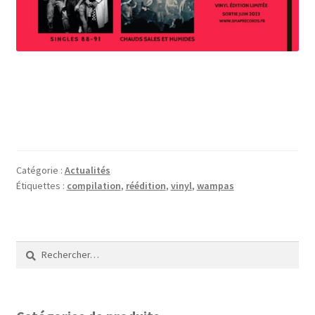
Catégorie :
Actualités
Étiquettes :
compilation
,
réédition
,
vinyl
,
wampas
Rechercher :