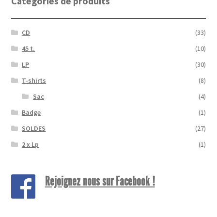
Catégories de produits
CD
(33)
45 t.
(10)
LP
(30)
T-shirts
(8)
Sac
(4)
Badge
(1)
SOLDES
(27)
2 x Lp
(1)
Rejoignez nous sur Facebook !