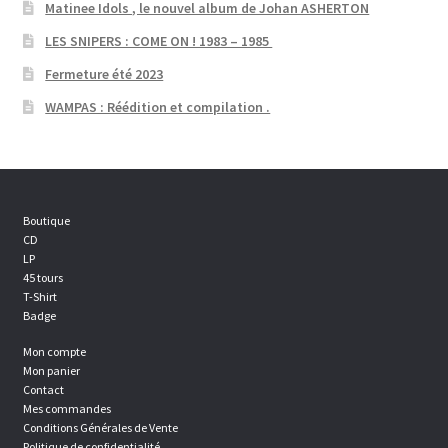
Matinee Idols , le nouvel album de Johan ASHERTON
LES SNIPERS : COME ON ! 1983 – 1985
Fermeture été 2023
WAMPAS : Réédition et compilation .
Boutique
CD
LP
45 tours
T-Shirt
Badge
Mon compte
Mon panier
Contact
Mes commandes
Conditions Générales de Vente
Politique de confidentialité